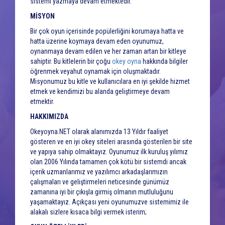
sistemi yazmaya devam etmektedir.
MİSYON
Bir çok oyun içerisinde popülerliğini korumaya hatta ve
hatta üzerine koymaya devam eden oyunumuz,
oynanmaya devam edilen ve her zaman artan bir kitleye
sahiptir. Bu kitlelerin bir çoğu
okey oyna
hakkında bilgiler
öğrenmek veyahut oynamak için oluşmaktadır.
Misyonumuz bu kitle ve kullanıcılara en iyi şekilde hizmet
etmek ve kendimizi bu alanda geliştirmeye devam
etmektir.
HAKKIMIZDA
Okeyoyna.NET olarak alanımızda 13 Yıldır faaliyet
gösteren ve en iyi okey siteleri arasında gösterilen bir site
ve yapıya sahip olmaktayız. Oyunumuz ilk kuruluş yılımız
olan 2006 Yılında tamamen çok kötü bir sistemdi ancak
içerik uzmanlarımız ve yazılımcı arkadaşlarımızın
çalışmaları ve geliştirmeleri neticesinde günümüz
zamanına iyi bir çıkışla girmiş olmanın mutluluğunu
yaşamaktayız. Açıkçası yeni oyunumuzve sistemimiz ile
alakalı sizlere kısaca bilgi vermek isterim;