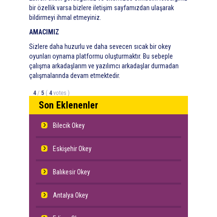
bir özellik varsa bizlere iletişim sayfamızdan ulaşarak
bildirmeyi ihmal etmeyiniz.
AMACIMIZ
Sizlere daha huzurlu ve daha sevecen sıcak bir okey
oyunları oynama platformu oluşturmaktır. Bu sebeple
çalışma arkadaşlarım ve yazılımcı arkadaşlar durmadan
çalışmalarında devam etmektedir.
4
/
5
(
4
votes
)
Son Eklenenler
Bilecik Okey
Eskişehir Okey
Balıkesir Okey
Antalya Okey