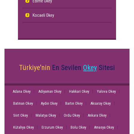
Edirne Okey
Kocaeli Okey
Türkiye'nin
En Sevilen
Okey
Sitesi
Adana Okey
Adiyaman Okey
Hakkari Okey
Yalova Okey
Batman Okey
Aydın Okey
Bartın Okey
Aksaray Okey
Siirt Okey
Malatya Okey
Ordu Okey
Ankara Okey
Kütahya Okey
Erzurum Okey
Bolu Okey
Amasya Okey